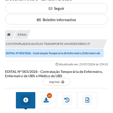
Carta de Serviços
Seguir
Editais
Boletim informativo
Ouvidoria
Editais
Telefones Úteis
CONTEMPLADOS AUXÍLIO TRANSPORTE UNIVERSITÁRIO 2º
IPTU, ALVARÁ, ISS E OUTROS SERVIÇOS
SEMESTRE 2026
EDITAL Nº 003/2026 - Contratação Temporária de Enfermeiro, Enfermeiro de
Livro Eletrônico
UBS e Médico de UBS
Atualizado em: 21/07/2026 às 15h33
Notas Fiscais Eletrônicas
EDITAL Nº 003/2026 - Contratação Temporária de Enfermeiro,
Enfermeiro de UBS e Médico de UBS
Covid-19
Imprimir
Serviços Online
20
Administração
A Prefeitura