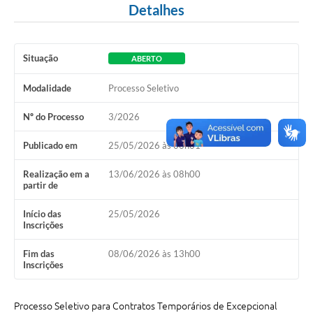
Detalhes
A Nossa Cidade
Conselhos Municipais
Situação
ABERTO
Sala Mineira do Empreendedor
Modalidade
Processo Seletivo
PAD
Nº do Processo
3/2026
MROSC - Parcerias
Publicado em
25/05/2026 às 00h01
Turismo
Realização em a
13/06/2026 às 08h00
Notícias
partir de
Contratos
Início das
25/05/2026
Inscrições
Legislação
Fim das
08/06/2026 às 13h00
Termos de Uso & Política de Privacidade
Inscrições
Links
Processo Seletivo para Contratos Temporários de Excepcional