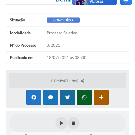
A Nossa Cidade
Conselhos Municipais
Situação
CONCLUÍDO
Sala Mineira do Empreendedor
Modalidade
Processo Seletivo
PAD
Nº do Processo
3/2021
MROSC - Parcerias
Publicado em
18/07/2021 às 08h00
Turismo
Notícias
COMPARTILHAR
Contratos
Legislação
Termos de Uso & Política de Privacidade
Links