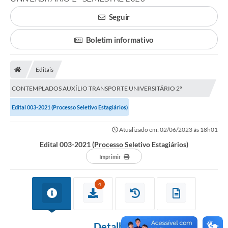
Carta de Serviços
Seguir
Editais
Boletim informativo
Ouvidoria
Editais
Telefones Úteis
CONTEMPLADOS AUXÍLIO TRANSPORTE UNIVERSITÁRIO 2º
IPTU, ALVARÁ, ISS E OUTROS SERVIÇOS
SEMESTRE 2026
Edital 003-2021 (Processo Seletivo Estagiários)
Livro Eletrônico
Atualizado em: 02/06/2023 às 18h01
Notas Fiscais Eletrônicas
Edital 003-2021 (Processo Seletivo Estagiários)
Covid-19
Imprimir
Serviços Online
4
Administração
A Prefeitura
Detalhes