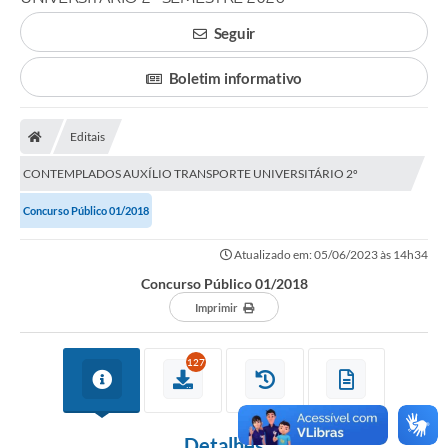
Carta de Serviços
Seguir
Editais
Boletim informativo
Ouvidoria
Editais
Telefones Úteis
CONTEMPLADOS AUXÍLIO TRANSPORTE UNIVERSITÁRIO 2º
IPTU, ALVARÁ, ISS E OUTROS SERVIÇOS
SEMESTRE 2026
Concurso Público 01/2018
Livro Eletrônico
Atualizado em: 05/06/2023 às 14h34
Notas Fiscais Eletrônicas
Concurso Público 01/2018
Covid-19
Imprimir
Serviços Online
127
Administração
A Prefeitura
Detalhes