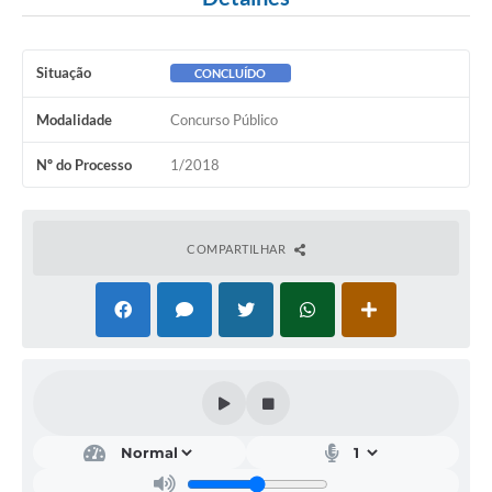
A Nossa Cidade
Conselhos Municipais
Situação
CONCLUÍDO
Sala Mineira do Empreendedor
Modalidade
Concurso Público
PAD
Nº do Processo
1/2018
MROSC - Parcerias
Turismo
COMPARTILHAR
Notícias
Contratos
Legislação
Termos de Uso & Política de Privacidade
Links