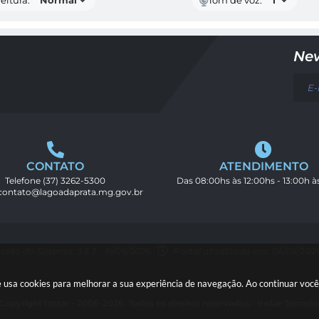
eitura:
Tom de voz:
New
CONTATO
ATENDIMENTO
Telefone
(37) 3262-5300
Das 08:00hs às 12:00hs - 13:00h à
contato@lagoadaprata.mg.gov.br
rsão do Sistema: 3.5.3 - 19/06/2026
Portal atualizado em: 06/08/2026
ite usa cookies para melhorar a sua experiência de navegação. Ao continuar vo
Copyright Instar - 2006-2026. Todos os direitos reservados -
Instar Tecnolo