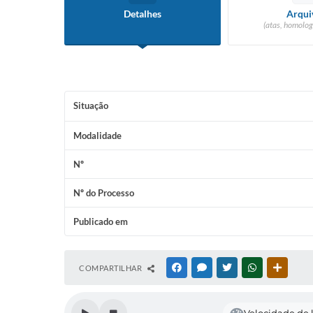
Detalhes
Arqui
(atas, homolog
Situação
Modalidade
Nº
Nº do Processo
Publicado em
COMPARTILHAR
FACEBOOK
MESSENGER
TWITTER
WHATSAPP
OUTRAS