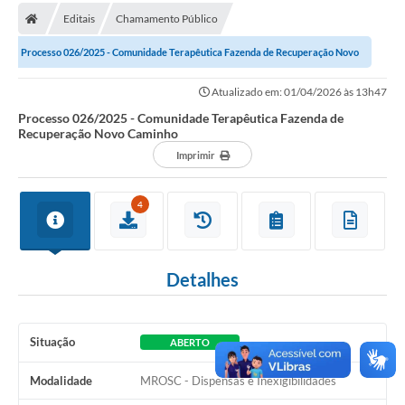
Editais
Chamamento Público
Carta de Serviços
Processo 026/2025 - Comunidade Terapêutica Fazenda de Recuperação Novo
Editais
Caminho
Atualizado em: 01/04/2026 às 13h47
Ouvidoria
Processo 026/2025 - Comunidade Terapêutica Fazenda de
Recuperação Novo Caminho
Telefones Úteis
Imprimir
IPTU, ALVARÁ, ISS E OUTROS SERVIÇOS
Livro Eletrônico
4
Notas Fiscais Eletrônicas
Covid-19
Detalhes
Serviços Online
Situação
ABERTO
Administração
Modalidade
MROSC - Dispensas e Inexigibilidades
A Prefeitura