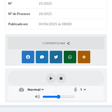
Nº
25/2025
A Nossa Cidade
Conselhos Municipais
Nº do Processo
26/2025
Sala Mineira do Empreendedor
Publicado em
04/06/2025 às 08h00
PAD
MROSC - Parcerias
COMPARTILHAR
Turismo
Notícias
Contratos
Legislação
Termos de Uso & Política de Privacidade
Links