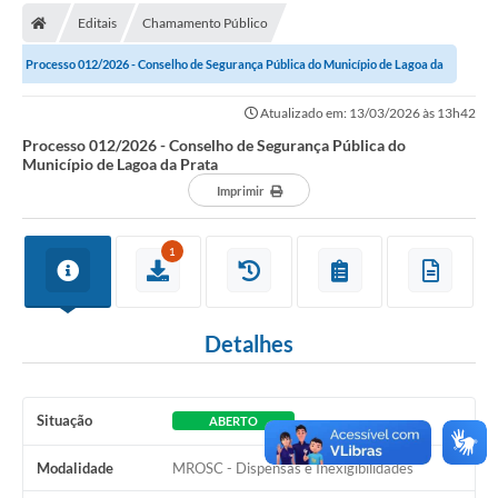
Editais
Chamamento Público
Carta de Serviços
Processo 012/2026 - Conselho de Segurança Pública do Município de Lagoa da
Editais
Prata
Atualizado em: 13/03/2026 às 13h42
Ouvidoria
Processo 012/2026 - Conselho de Segurança Pública do
Município de Lagoa da Prata
Telefones Úteis
Imprimir
IPTU, ALVARÁ, ISS E OUTROS SERVIÇOS
Livro Eletrônico
1
Notas Fiscais Eletrônicas
Covid-19
Detalhes
Serviços Online
Situação
ABERTO
Administração
Modalidade
MROSC - Dispensas e Inexigibilidades
A Prefeitura