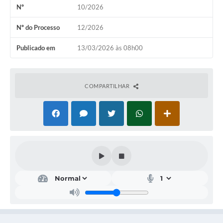
Nº
10/2026
A Nossa Cidade
Conselhos Municipais
Nº do Processo
12/2026
Sala Mineira do Empreendedor
Publicado em
13/03/2026 às 08h00
PAD
MROSC - Parcerias
COMPARTILHAR
Turismo
Notícias
Contratos
Legislação
Termos de Uso & Política de Privacidade
Links