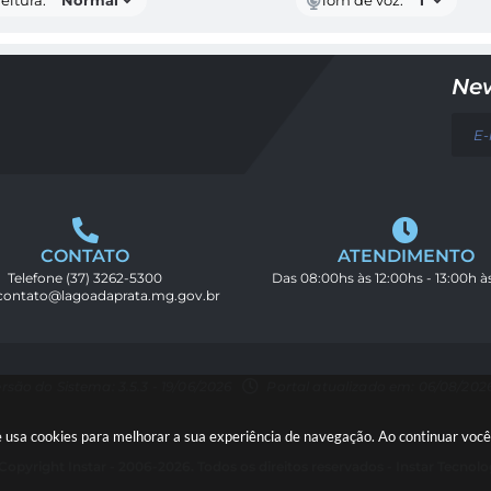
eitura:
Tom de voz:
New
CONTATO
ATENDIMENTO
Telefone
(37) 3262-5300
Das 08:00hs às 12:00hs - 13:00h à
contato@lagoadaprata.mg.gov.br
rsão do Sistema: 3.5.3 - 19/06/2026
Portal atualizado em: 06/08/2026
ite usa cookies para melhorar a sua experiência de navegação. Ao continuar vo
Copyright Instar - 2006-2026. Todos os direitos reservados -
Instar Tecnolo