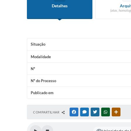
Detalhes
Arqui
(atas, homolog
Situação
Modalidade
Nº
Nº do Processo
Publicado em
COMPARTILHAR
FACEBOOK
MESSENGER
TWITTER
WHATSAPP
OUTRAS