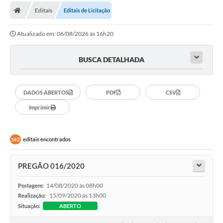
Editais
Editais de Licitação
Carta de Serviços
Atualizado em: 06/08/2026 às 16h20
Editais
Ouvidoria
BUSCA DETALHADA
Telefones Úteis
DADOS ABERTOS
PDF
CSV
IPTU, ALVARÁ, ISS E OUTROS SERVIÇOS
Imprimir
Livro Eletrônico
Notas Fiscais Eletrônicas
editais encontrados
582
Covid-19
PREGÃO 016/2020
Serviços Online
14/08/2020 às 08h00
Postagem:
Administração
15/09/2020 às 13h00
Realização:
Situação:
ABERTO
A Prefeitura