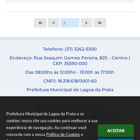
Telefone: (37) 3262-5300
Endereço: Rua Joaquim Gomes Pereira, 825 – Centro |
CEP: 35590-000
Das 08:00hs às 12:00hs - 13:00h às 17:00h
CNPJ: 18.318.618/0001-60
Prefeitura Municipal de Lagoa da Prata
Versão do Sistema:
3.5.3 - 19/06/2026
Prefeitura Municipal de Lagoa da Prata e os
Portal atualizado em:
07/08/2026 16:51
Dados Abertos
cookies: nosso site usa cookies para melhorar a sua
experiência de navegação. Ao continuar você
ACEITAR
concorda com a nossa
Política de Cookies
e
Copyright Instar - 2006-2026. Todos os direitos reservados -