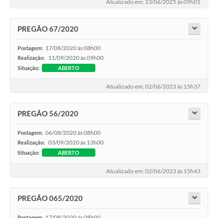
Atualizado em: 23/06/2025 às 09h01
A Nossa Cidade
Conselhos Municipais
PREGÃO 67/2020
Sala Mineira do Empreendedor
17/08/2020 às 08h00
Postagem:
11/09/2020 às 09h00
Realização:
PAD
Situação:
ABERTO
MROSC - Parcerias
Atualizado em: 02/06/2023 às 15h37
Turismo
PREGÃO 56/2020
Notícias
06/08/2020 às 08h00
Postagem:
Contratos
03/09/2020 às 13h00
Realização:
Situação:
ABERTO
Legislação
Atualizado em: 02/06/2023 às 15h43
Termos de Uso & Política de Privacidade
Links
PREGÃO 065/2020
17/08/2020 às 08h00
Postagem: