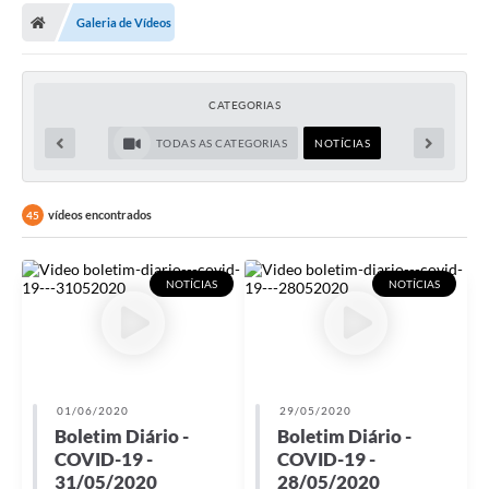
Galeria de Vídeos
Carta de Serviços
Editais
CATEGORIAS
Ouvidoria
TODAS AS CATEGORIAS
NOTÍCIAS
Telefones Úteis
IPTU, ALVARÁ, ISS E OUTROS SERVIÇOS
vídeos encontrados
45
Livro Eletrônico
NOTÍCIAS
NOTÍCIAS
Notas Fiscais Eletrônicas
Covid-19
Serviços Online
01/06/2020
29/05/2020
Administração
Boletim Diário -
Boletim Diário -
COVID-19 -
COVID-19 -
A Prefeitura
31/05/2020
28/05/2020