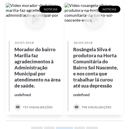
NOTÍCIAS
NOTÍCIAS
04/07/2018
30/05/2018
Morador do bairro
Rosângela Silva é
Marília faz
produtora na Horta
agradecimentos à
Comunitária do
Administração
Bairro Sol Nascente,
Municipal por
e nos conta que
atendimento na área
trabalhar lá curou
de saúde.
até sua depressão
undefined
undefined
735 VISUALIZAÇÕES
798 VISUALIZAÇÕES