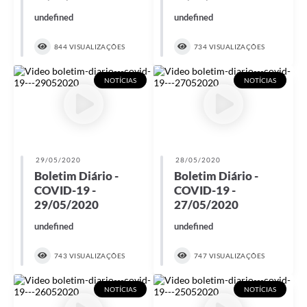
A Nossa Cidade
undefined
undefined
Conselhos Municipais
844 VISUALIZAÇÕES
734 VISUALIZAÇÕES
Sala Mineira do Empreendedor
NOTÍCIAS
NOTÍCIAS
PAD
MROSC - Parcerias
Turismo
29/05/2020
28/05/2020
Notícias
Boletim Diário -
Boletim Diário -
COVID-19 -
COVID-19 -
Contratos
29/05/2020
27/05/2020
Legislação
undefined
undefined
Termos de Uso & Política de Privacidade
743 VISUALIZAÇÕES
747 VISUALIZAÇÕES
Links
NOTÍCIAS
NOTÍCIAS