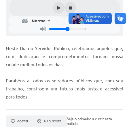
A Nossa Cidade
Conselhos Municipais
Sala Mineira do Empreendedor
PAD
Neste Dia do Servidor Público, celebramos aqueles que,
MROSC - Parcerias
com dedicação e comprometimento, tornam nossa
Turismo
cidade melhor todos os dias.
Notícias
Parabéns a todos os servidores públicos que, com seu
Contratos
trabalho, constroem um futuro mais justo e acessível
Legislação
para todos!
Termos de Uso & Política de Privacidade
Links
Seja o primeiro a curtir esta
GOSTEI
NÃO GOSTEI
notícia.