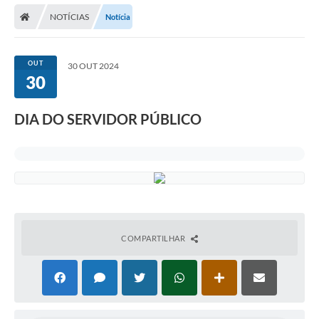
NOTÍCIAS
Notícia
Carta de Serviços
Editais
OUT
30 OUT 2024
Ouvidoria
30
Telefones Úteis
DIA DO SERVIDOR PÚBLICO
IPTU, ALVARÁ, ISS E OUTROS SERVIÇOS
Livro Eletrônico
Notas Fiscais Eletrônicas
Covid-19
COMPARTILHAR
Serviços Online
Administração
A Prefeitura