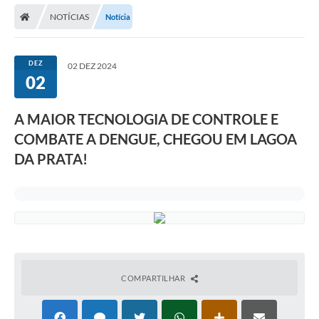
NOTÍCIAS
Notícia
Carta de Serviços
Editais
DEZ
02 DEZ 2024
Ouvidoria
02
Telefones Úteis
A MAIOR TECNOLOGIA DE CONTROLE E
IPTU, ALVARÁ, ISS E OUTROS SERVIÇOS
COMBATE A DENGUE, CHEGOU EM LAGOA
DA PRATA!
Livro Eletrônico
Notas Fiscais Eletrônicas
Covid-19
Serviços Online
Administração
COMPARTILHAR
A Prefeitura