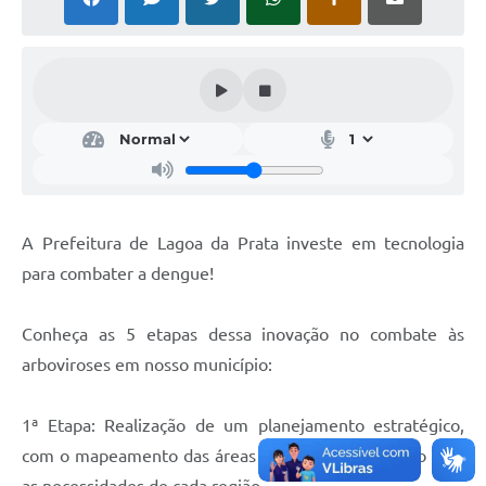
A Nossa Cidade
Conselhos Municipais
Sala Mineira do Empreendedor
PAD
MROSC - Parcerias
Turismo
A Prefeitura de Lagoa da Prata investe em tecnologia
Notícias
para combater a dengue!
Contratos
Conheça as 5 etapas dessa inovação no combate às
Legislação
arboviroses em nosso município:
Termos de Uso & Política de Privacidade
1ª Etapa: Realização de um planejamento estratégico,
Links
com o mapeamento das áreas prioritárias de acordo com