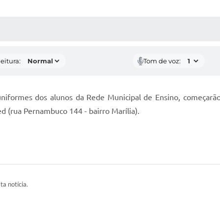
 MÍDIAS
RECEBA NOTÍCIAS
eitura:
Tom de voz:
uniformes dos alunos da Rede Municipal de Ensino, começarão a
d (rua Pernambuco 144 - bairro Marília).
ta notícia.