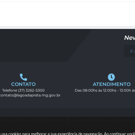
New
CONTATO
ATENDIMENTO
Telefone
(37) 3262-5300
Das 08:00hs às 12:00hs - 13:00h à
contato@lagoadaprata.mg.gov.br
rsão do Sistema: 3.5.3 - 19/06/2026
Portal atualizado em: 07/08/2026
ite usa cookies para melhorar a sua experiência de navegação. Ao continuar vo