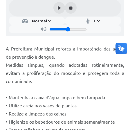
A Nossa Cidade
Conselhos Municipais
Sala Mineira do Empreendedor
PAD
A Prefeitura Municipal reforça a importância das ações
MROSC - Parcerias
de prevenção à dengue.
Turismo
Medidas simples, quando adotadas rotineiramente,
Notícias
evitam a proliferação do mosquito e protegem toda a
comunidade.
Contratos
Legislação
• Mantenha a caixa d’água limpa e bem tampada
• Utilize areia nos vasos de plantas
Termos de Uso & Política de Privacidade
• Realize a limpeza das calhas
Links
• Higienize os bebedouros de animais semanalmente