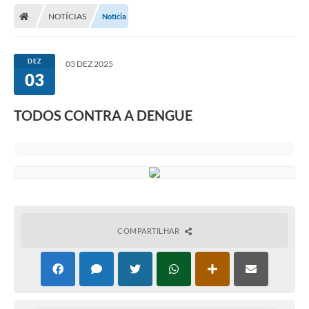
NOTÍCIAS
Notícia
Carta de Serviços
Editais
DEZ
03 DEZ 2025
Ouvidoria
03
Telefones Úteis
TODOS CONTRA A DENGUE
IPTU, ALVARÁ, ISS E OUTROS SERVIÇOS
Livro Eletrônico
Notas Fiscais Eletrônicas
Covid-19
COMPARTILHAR
Serviços Online
Administração
A Prefeitura