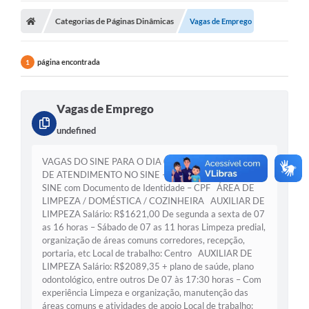
Carta de Serviços
Categorias de Páginas Dinâmicas
Vagas de Emprego
Editais
página encontrada
1
Ouvidoria
Telefones Úteis
Vagas de Emprego
IPTU, ALVARÁ, ISS E OUTROS SERVIÇOS
undefined
Livro Eletrônico
VAGAS DO SINE PARA O DIA 07/08/2026 HORÁRIO
DE ATENDIMENTO NO SINE – 09hs às 15hs Procurar o
Notas Fiscais Eletrônicas
SINE com Documento de Identidade – CPF ÁREA DE
LIMPEZA / DOMÉSTICA / COZINHEIRA AUXILIAR DE
Covid-19
LIMPEZA Salário: R$1621,00 De segunda a sexta de 07
as 16 horas – Sábado de 07 as 11 horas Limpeza predial,
Serviços Online
organização de áreas comuns corredores, recepção,
portaria, etc Local de trabalho: Centro AUXILIAR DE
Administração
LIMPEZA Salário: R$2089,35 + plano de saúde, plano
odontológico, entre outros De 07 às 17:30 horas – Com
A Prefeitura
experiência Limpeza e organização, manutenção das
áreas comuns e atividades de apoio Local de trabalho: