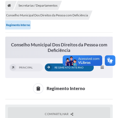
Secretarias / Departamentos
Carta de Serviços
Conselho Municipal Dos Direitos da Pessoa com Deficiência
Editais
Regimento Interno
Ouvidoria
Telefones Úteis
Conselho Municipal Dos Direitos da Pessoa com
IPTU, ALVARÁ, ISS E OUTROS SERVIÇOS
Deficiência
Livro Eletrônico
PRINCIPAL
REGIMENTO INTERNO
Notas Fiscais Eletrônicas
Covid-19
Regimento Interno
Serviços Online
Administração
A Prefeitura
COMPARTILHAR