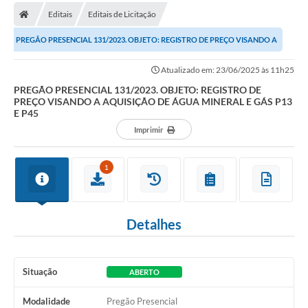
Editais
Editais de Licitação
Carta de Serviços
PREGÃO PRESENCIAL 131/2023. OBJETO: REGISTRO DE PREÇO VISANDO A
Editais
AQUISIÇÃO DE ÁGUA MINERAL E GÁS P13 E...
Atualizado em: 23/06/2025 às 11h25
Ouvidoria
PREGÃO PRESENCIAL 131/2023. OBJETO: REGISTRO DE
PREÇO VISANDO A AQUISIÇÃO DE ÁGUA MINERAL E GÁS P13
Telefones Úteis
E P45
IPTU, ALVARÁ, ISS E OUTROS SERVIÇOS
Imprimir
Livro Eletrônico
1
Notas Fiscais Eletrônicas
Covid-19
Detalhes
Serviços Online
Administração
Situação
ABERTO
A Prefeitura
Modalidade
Pregão Presencial