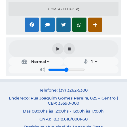
COMPARTILHAR
Secr
Secr
Secr
Secr
etar
etar
etar
etar
ia
ia
ia
ia
de
de
de
de
Cult
Edu
Faz
Saú
ura
caçã
end
de
e
o
a
SAB
Turi
RIN
Telefone: (37) 3262-5300
ADR
NÍV
smo
A
IAN
EA
Endereço: Rua Joaquim Gomes Pereira, 825 – Centro |
ELE
A
MEL
LAIA
CEP: 35590-000
N
APA
O
NA
DE
RECI
CAR
Das 08:00hs às 12:00hs - 13:00h às 17:00h
NOV
DA
DOS
AES
FER
O
CNPJ: 18.318.618/0001-60
REIR
DE
A