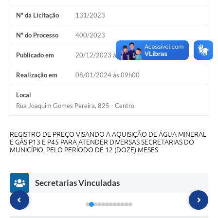
A Nossa Cidade
Nº da Licitação
131/2023
Conselhos Municipais
Nº do Processo
400/2023
Sala Mineira do Empreendedor
Publicado em
20/12/2023 às 08h00
PAD
Realização em
08/01/2024 às 09h00
MROSC - Parcerias
Local
Turismo
Rua Joaquim Gomes Pereira, 825 - Centro
Notícias
REGISTRO DE PREÇO VISANDO A AQUISIÇÃO DE ÁGUA MINERAL
Contratos
E GÁS P13 E P45 PARA ATENDER DIVERSAS SECRETARIAS DO
MUNICÍPIO, PELO PERÍODO DE 12 (DOZE) MESES
Legislação
Termos de Uso & Política de Privacidade
Secretarias Vinculadas
Links