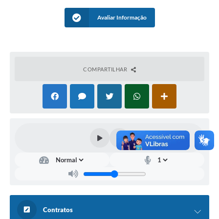
A Nossa Cidade
Avaliar Informação
Conselhos Municipais
Sala Mineira do Empreendedor
PAD
COMPARTILHAR
MROSC - Parcerias
Turismo
Notícias
Contratos
Legislação
Termos de Uso & Política de Privacidade
Links
Contratos