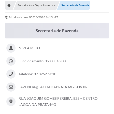
Secretarias / Departamentos
Secretaria de Fazenda
Carta de Serviços
Atualizado em: 05/05/2026 às 13h47
Editais
Ouvidoria
Secretaria de Fazenda
Telefones Úteis
IPTU, ALVARÁ, ISS E OUTROS SERVIÇOS
NÍVEA MELO
Livro Eletrônico
Funcionamento: 12:00–18:00
Notas Fiscais Eletrônicas
Telefone: 37 3262-5310
Covid-19
FAZENDA@LAGOADAPRATA.MG.GOV.BR
Serviços Online
Administração
RUA JOAQUIM GOMES PEREIRA, 825 – CENTRO
LAGOA DA PRATA-MG
A Prefeitura