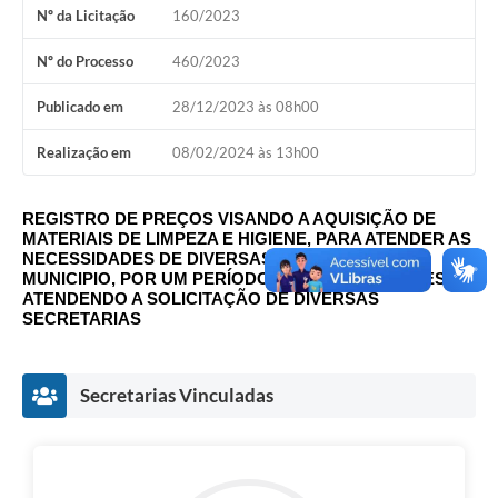
Nº da Licitação
160/2023
A Nossa Cidade
Conselhos Municipais
Nº do Processo
460/2023
Sala Mineira do Empreendedor
Publicado em
28/12/2023 às 08h00
PAD
Realização em
08/02/2024 às 13h00
MROSC - Parcerias
REGISTRO DE PREÇOS VISANDO A AQUISIÇÃO DE
Turismo
MATERIAIS DE LIMPEZA E HIGIENE, PARA ATENDER AS
NECESSIDADES DE DIVERSAS SECRETARIAS DO
Notícias
MUNICIPIO, POR UM PERÍODO DE 12 (DOZE) MESES,
ATENDENDO A SOLICITAÇÃO DE DIVERSAS
SECRETARIAS
Contratos
Legislação
Secretarias Vinculadas
Termos de Uso & Política de Privacidade
Links