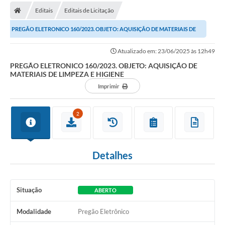
Editais
Editais de Licitação
Carta de Serviços
PREGÃO ELETRONICO 160/2023. OBJETO: AQUISIÇÃO DE MATERIAIS DE
Editais
LIMPEZA E HIGIENE
Atualizado em: 23/06/2025 às 12h49
Ouvidoria
PREGÃO ELETRONICO 160/2023. OBJETO: AQUISIÇÃO DE
MATERIAIS DE LIMPEZA E HIGIENE
Telefones Úteis
Imprimir
IPTU, ALVARÁ, ISS E OUTROS SERVIÇOS
Livro Eletrônico
2
Notas Fiscais Eletrônicas
Covid-19
Detalhes
Serviços Online
Situação
ABERTO
Administração
Modalidade
Pregão Eletrônico
A Prefeitura