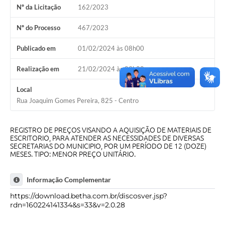
Nº da Licitação
162/2023
A Nossa Cidade
Conselhos Municipais
Nº do Processo
467/2023
Sala Mineira do Empreendedor
Publicado em
01/02/2024 às 08h00
PAD
Realização em
21/02/2024 às 09h00
MROSC - Parcerias
Local
Rua Joaquim Gomes Pereira, 825 - Centro
Turismo
Notícias
REGISTRO DE PREÇOS VISANDO A AQUISIÇÃO DE MATERIAIS DE
ESCRITORIO, PARA ATENDER AS NECESSIDADES DE DIVERSAS
Contratos
SECRETARIAS DO MUNICIPIO, POR UM PERÍODO DE 12 (DOZE)
MESES. TIPO: MENOR PREÇO UNITÁRIO.
Legislação
Informação Complementar
Termos de Uso & Política de Privacidade
https://download.betha.com.br/discosver.jsp?
Links
rdn=160224141334&s=33&v=2.0.28