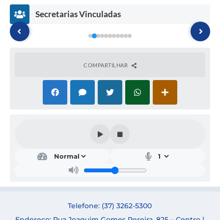
Secretarias Vinculadas
COMPARTILHAR
Secr
Secr
Secr
Secr
etar
etar
etar
etar
ia
ia
ia
ia
de
de
de
de
Cult
Edu
Faz
Saú
ura
caçã
end
de
e
o
a
SAB
Turi
RIN
Telefone: (37) 3262-5300
ADR
NÍV
smo
A
IAN
EA
Endereço: Rua Joaquim Gomes Pereira, 825 – Centro |