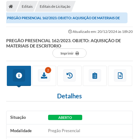
Editais
Editais de Licitação
Carta de Serviços
PREGÃO PRESENCIAL 162/2023. OBJETO: AQUISIÇÃO DE MATERIAIS DE
Editais
ESCRITORIO
Atualizado em: 20/12/2024 às 18h20
Ouvidoria
PREGÃO PRESENCIAL 162/2023. OBJETO: AQUISIÇÃO DE
MATERIAIS DE ESCRITORIO
Telefones Úteis
Imprimir
IPTU, ALVARÁ, ISS E OUTROS SERVIÇOS
Livro Eletrônico
2
Notas Fiscais Eletrônicas
Covid-19
Detalhes
Serviços Online
Situação
ABERTO
Administração
Modalidade
Pregão Presencial
A Prefeitura