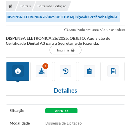
Editais
Editais de Licitação
Carta de Serviços
DISPENSA ELETRONICA 26/2025. OBJETO: Aquisição de Certificado Digital A3
Editais
para a Secretaria de Fazenda.
Atualizado em: 08/07/2025 às 15h45
Ouvidoria
DISPENSA ELETRONICA 26/2025. OBJETO: Aquisição de
Certificado Digital A3 para a Secretaria de Fazenda.
Telefones Úteis
Imprimir
IPTU, ALVARÁ, ISS E OUTROS SERVIÇOS
Livro Eletrônico
2
Notas Fiscais Eletrônicas
Covid-19
Detalhes
Serviços Online
Situação
ABERTO
Administração
Modalidade
Dispensa de Licitação
A Prefeitura