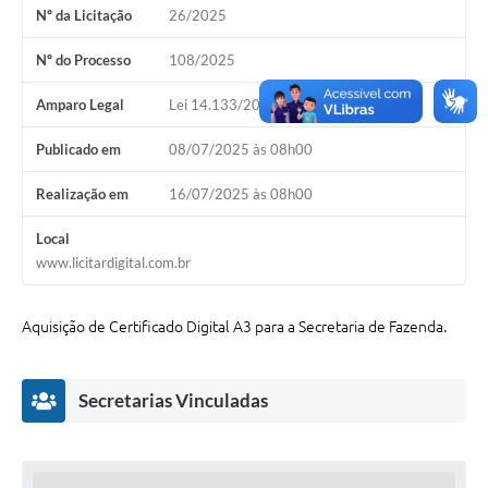
Nº da Licitação
26/2025
A Nossa Cidade
Conselhos Municipais
Nº do Processo
108/2025
Sala Mineira do Empreendedor
Amparo Legal
Lei 14.133/2021, Art. 1º, § 2º
PAD
Publicado em
08/07/2025 às 08h00
MROSC - Parcerias
Realização em
16/07/2025 às 08h00
Turismo
Local
www.licitardigital.com.br
Notícias
Contratos
Aquisição de Certificado Digital A3 para a Secretaria de Fazenda.
Legislação
Secretarias Vinculadas
Termos de Uso & Política de Privacidade
Links