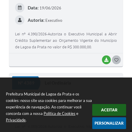
E
Data:
19/06/2026
I
Autoria:
Executivo
Lei nº 4.390/2026-Autoriza o Executivo Municipal a Abrir
Crédito Suplementar ao Orçamento Vigente do Município
de Lagoa da Prata no valor de R$ 300.000,00.
BAIXAR
G
O
S
Nº 4389
Lei Ordinária
T
Prefeitura Municipal de Lagoa da Prata e os
E
Data:
19/06/2026
cookies: nosso site usa cookies para melhorar a sua
I
experiência de navegação. Ao continuar você
ACEITAR
Autoria:
Executivo
concorda com a nossa
Política de Cookies
e
Privacidade
.
PERSONALIZAR
Lei nº 4.389/2026-Autoriza o Executivo Municipal a Abrir