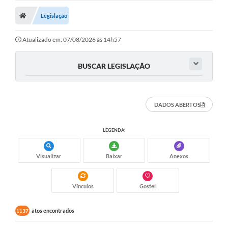
Carta de Serviços
Legislação
Editais
Atualizado em: 07/08/2026 às 14h57
Ouvidoria
BUSCAR LEGISLAÇÃO
Telefones Úteis
IPTU, ALVARÁ, ISS E OUTROS SERVIÇOS
DADOS ABERTOS
Livro Eletrônico
LEGENDA:
Notas Fiscais Eletrônicas
Covid-19
Visualizar
Baixar
Anexos
Serviços Online
Vínculos
Gostei
Administração
atos encontrados
1137
A Prefeitura