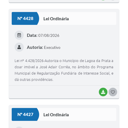
O
S
Nº 4428
Lei Ordinária
T
E
Data:
07/08/2026
I
Autoria:
Executivo
Lei nº 4.428/2026-Autoriza o Município de Lagoa da Prata a
doar imóvel a José Adair Corrêa, no âmbito do Programa
Municipal de Regularização Fundiária de Interesse Social, e
dá outras providências.
BAIXAR
G
O
S
Nº 4427
Lei Ordinária
T
E