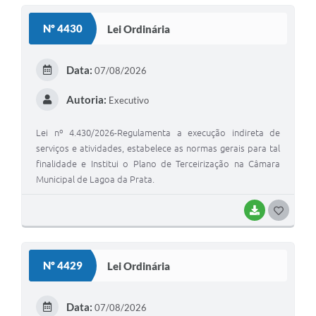
A Nossa Cidade
Nº 4430
Lei Ordinária
Conselhos Municipais
Sala Mineira do Empreendedor
Data:
07/08/2026
PAD
Autoria:
Executivo
MROSC - Parcerias
Lei nº 4.430/2026-Regulamenta a execução indireta de
Turismo
serviços e atividades, estabelece as normas gerais para tal
finalidade e Institui o Plano de Terceirização na Câmara
Notícias
Municipal de Lagoa da Prata.
Contratos
BAIXAR
G
Legislação
O
S
Termos de Uso & Política de Privacidade
Nº 4429
Lei Ordinária
T
Links
E
Data:
07/08/2026