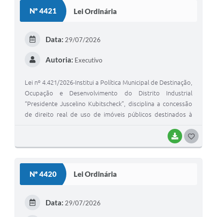
S
Nº 4421
Lei Ordinária
T
E
Data:
29/07/2026
I
Autoria:
Executivo
Lei nº 4.421/2026-Institui a Política Municipal de Destinação,
Ocupação e Desenvolvimento do Distrito Industrial
“Presidente Juscelino Kubitscheck”, disciplina a concessão
de direito real de uso de imóveis públicos destinados à
instalação, implantação, ampliação, relocalização de
empreendimentos econômicos, estabelece critérios
BAIXAR
G
objetivos de seleção, encargos, fiscalização, penalidades e
O
reversão, e revoga a Lei Municipal nº 809, de 12 de
S
dezembro de 1997.
Nº 4420
Lei Ordinária
T
E
Data:
29/07/2026
I