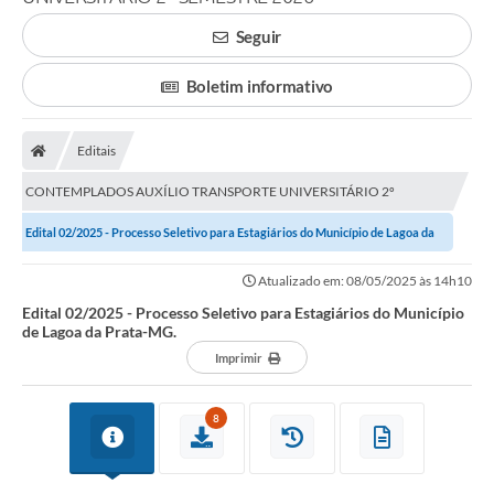
Carta de Serviços
Seguir
Editais
Boletim informativo
Ouvidoria
Editais
Telefones Úteis
CONTEMPLADOS AUXÍLIO TRANSPORTE UNIVERSITÁRIO 2º
IPTU, ALVARÁ, ISS E OUTROS SERVIÇOS
SEMESTRE 2026
Edital 02/2025 - Processo Seletivo para Estagiários do Município de Lagoa da
Livro Eletrônico
Prata-MG.
Atualizado em: 08/05/2025 às 14h10
Notas Fiscais Eletrônicas
Edital 02/2025 - Processo Seletivo para Estagiários do Município
de Lagoa da Prata-MG.
Covid-19
Imprimir
Serviços Online
8
Administração
A Prefeitura