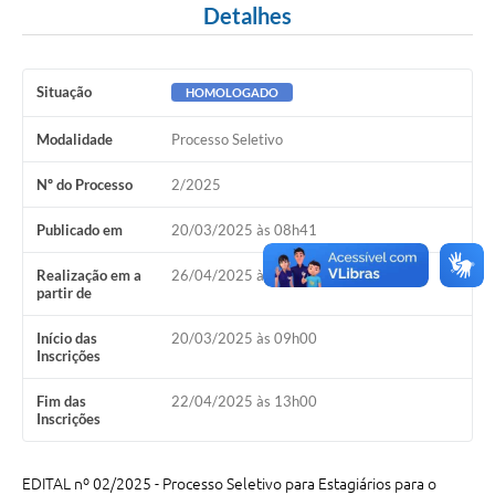
Detalhes
A Nossa Cidade
Conselhos Municipais
Situação
HOMOLOGADO
Sala Mineira do Empreendedor
Modalidade
Processo Seletivo
PAD
Nº do Processo
2/2025
MROSC - Parcerias
Publicado em
20/03/2025 às 08h41
Turismo
Realização em a
26/04/2025 às 08h00
Notícias
partir de
Contratos
Início das
20/03/2025 às 09h00
Inscrições
Legislação
Fim das
22/04/2025 às 13h00
Termos de Uso & Política de Privacidade
Inscrições
Links
EDITAL nº 02/2025 - Processo Seletivo para Estagiários para o