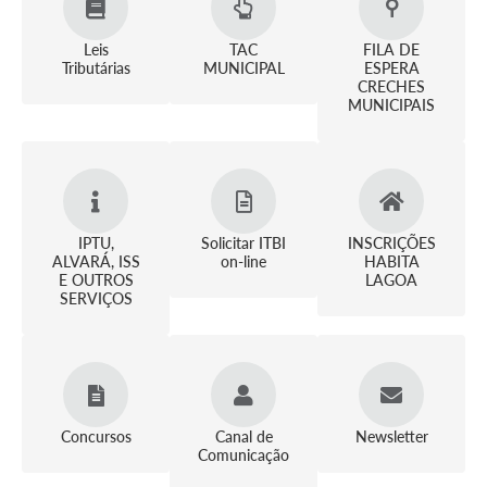
A Nossa Cidade
Leis
TAC
FILA DE
Conselhos Municipais
Tributárias
MUNICIPAL
ESPERA
CRECHES
Sala Mineira do Empreendedor
MUNICIPAIS
PAD
MROSC - Parcerias
Turismo
IPTU,
Solicitar ITBI
INSCRIÇÕES
ALVARÁ, ISS
on-line
HABITA
Notícias
E OUTROS
LAGOA
SERVIÇOS
Contratos
Legislação
Termos de Uso & Política de Privacidade
Concursos
Canal de
Newsletter
Links
Comunicação